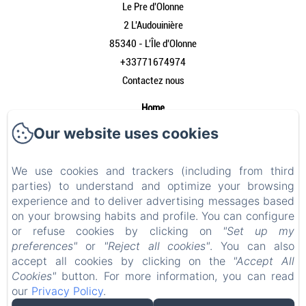
Le Pre d'Olonne
2 L'Audouinière
85340 - L'Île d'Olonne
+33771674974
Contactez nous
Home
Onze gîtes
Our website uses cookies
Wie zijn wij?
Faciliteiten
We use cookies and trackers (including from third
parties) to understand and optimize your browsing
De omgeving
experience and to deliver advertising messages based
Contact
on your browsing habits and profile. You can configure
Wettelijke informatie
or refuse cookies by clicking on
"Set up my
preferences"
or
"Reject all cookies"
. You can also
Wettelijke informatie
accept all cookies by clicking on the
"Accept All
Cookies"
button. For more information, you can read
our
Privacy Policy
.