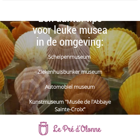
Een aantal tips
voor leuke musea
in de omgeving:
Schelpenmuseum
Ziekenhuisbunker museum
Automobiel museum
Kunstmuseum "Musée de l'Abbaye
Sainte-Croix"