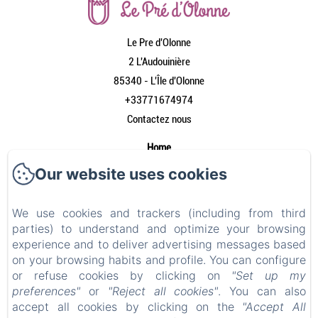
Le Pre d'Olonne
2 L'Audouinière
85340 - L'Île d'Olonne
+33771674974
Contactez nous
Home
Onze gîtes
Our website uses cookies
Wie zijn wij?
Faciliteiten
We use cookies and trackers (including from third
parties) to understand and optimize your browsing
De omgeving
experience and to deliver advertising messages based
Contact
on your browsing habits and profile. You can configure
Wettelijke informatie
or refuse cookies by clicking on
"Set up my
preferences"
or
"Reject all cookies"
. You can also
Wettelijke informatie
accept all cookies by clicking on the
"Accept All