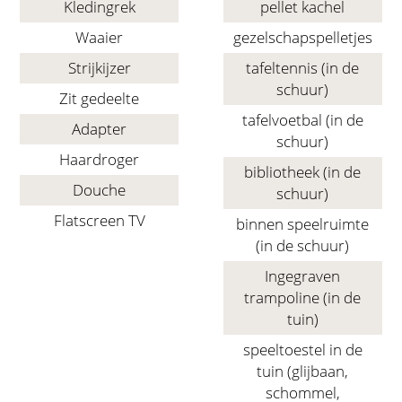
Kledingrek
pellet kachel
Waaier
gezelschapspelletjes
Strijkijzer
tafeltennis (in de
schuur)
Zit gedeelte
tafelvoetbal (in de
Adapter
schuur)
Haardroger
bibliotheek (in de
Douche
schuur)
Flatscreen TV
binnen speelruimte
(in de schuur)
Ingegraven
trampoline (in de
tuin)
speeltoestel in de
tuin (glijbaan,
schommel,