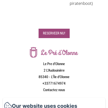
piratenboot)
RESERVEER NU!
Le Pre d'Olonne
2 L'Audouinière
85340 - L'Île d'Olonne
+33771674974
Contactez nous
Home
Our website uses cookies
Onze gîtes