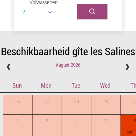
Volwassenen
Beschikbaarheid gîte les Salines
August 2026
Sun
Mon
Tue
Wed
T
26
27
28
29
3
2
3
4
5
van 