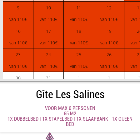
9
10
11
12
1
van 110€
van 110€
van 110€
van 110€
van 
16
17
18
19
2
van 110€
van 110€
van 110€
van 110€
van 
23
24
25
26
2
van 110€
van 110€
van 110€
van 110€
van 
30
31
1
2
van 110€
van 110€
van 110€
van 110€
van 
Gîte Les Salines
VOOR MAX 6 PERSONEN
65 M2
1X DUBBELBED
|
1X STAPELBED
|
1X SLAAPBANK
|
1X QUEEN
BED