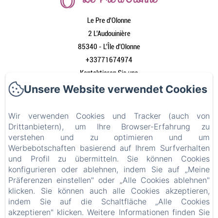
Le Pre d'Olonne
2 L'Audouinière
85340 - L'Île d'Olonne
+33771674974
Kontaktieren Sie uns
Unsere Website verwendet Cookies
Empfang
Unsere Wohnungen
Wir verwenden Cookies und Tracker (auch von
Wer sind wir?
Drittanbietern), um Ihre Browser-Erfahrung zu
Einrichtungen
verstehen und zu optimieren und um
Werbebotschaften basierend auf Ihrem Surfverhalten
Die Umgebung
und Profil zu übermitteln. Sie können Cookies
Kontakt
konfigurieren oder ablehnen, indem Sie auf „Meine
Rechtliche Informationen
Präferenzen einstellen" oder „Alle Cookies ablehnen"
klicken. Sie können auch alle Cookies akzeptieren,
Rechtliche Informationen
indem Sie auf die Schaltfläche „Alle Cookies
akzeptieren" klicken. Weitere Informationen finden Sie